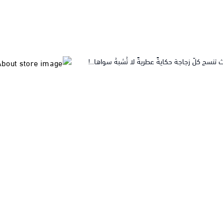
نسج كلّ زجاجة حكايةً عطريةً لا تُشبهُ سواها..!