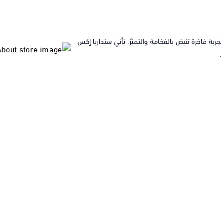
 فاخرة تنبض بالفخامة والتميّز. تأتي سنداريا إكس