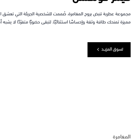
مجموعة عطرية تنبض بروح المغامرة، صُممت للشخصية الجريئة التي تعشق التف
مميزة تمنحك طاقة وثقة وإحساسًا استثنائيًا، لتبقى حضورًا متفرّدًا لا يشبه أحد
تسوق المزيــد
المغامرة