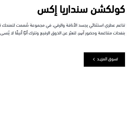
كولكشن سنداريا إكس
تناغم عطري استثنائي يجسد الأناقة والرقي، في مجموعة صُممت لتمنحك تجربة
بنفحات متناغمة وحضور آسِر، لتعبّر عن الذوق الرفيع وتترك أثرًا أنيقًا لا يُنسى.
تسوق المزيــد