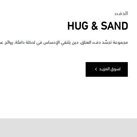
الدفء
HUG & SAND
مجموعة تجسِّد دفء العناق، حين يلتقي الإحساس في لحظة دافئة، روائح عميقة و
تسوق المزيــد