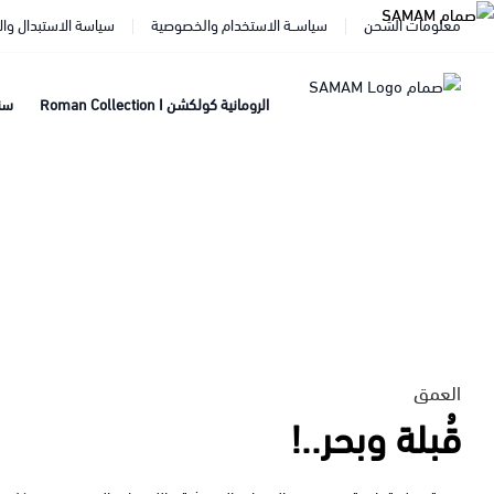
معلومات الشحن
سياســة الاستخدام والخصوصية
سياسة الاستبدال وال
الرومانية كولكشن Roman Collection I
سندار
العمق
قُبلة وبحر..!