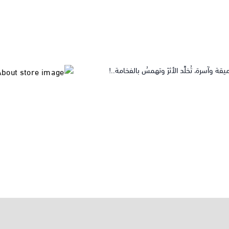
آسرة، تُخلِّد الأثرَ وتهمسُ بالفخامة..!